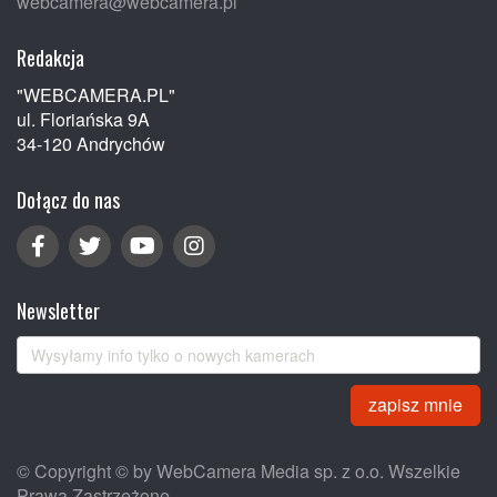
webcamera@webcamera.pl
Redakcja
"WEBCAMERA.PL"
ul. Floriańska 9A
34-120 Andrychów
Dołącz do nas
Newsletter
zapisz mnie
© Copyright © by WebCamera Media sp. z o.o. Wszelkie
Prawa Zastrzeżone.