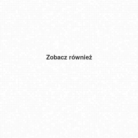
Zobacz również
REWA - widok na zatokę Pucką
Instytut Zdrowia Sofra - widok na Śnieżkę w Karpaczu NOWOŚĆ
Dziwnów - widok na Marinę
TATRY Zachodnie
DĄBKI - widok na promenadę - NOWOŚĆ
Czarny Groń Rzyki - Lodowisko
Jezioro Białe - Okuninka
Jaworzyna Krynicka-ski