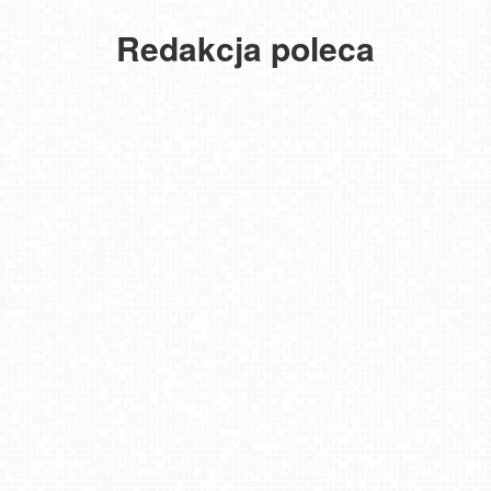
Redakcja poleca
USTKA - widok z pylonu na plażę
MIELNO - widok na promenadę NOWOŚĆ
NOWOŚĆ - Pakiet 6 miesięcy Premium, kup i oglądaj bez reklam
przez 180 dni
Gdańsk - Brzeźno molo
DZIWNÓW - widok na plażę
JAROSŁAWIEC - widok na plażę
Krupówki - widok na deptak
Bielsko-Biała Plac Wojska Polskiego NOWOŚĆ
NIECHORZE - panoramiczny widok na plażę
Pomnik UFO w Emilcinie
Rzyki - widok na dolny stok i orczyk w Czarnym Groniu
Karpacz - stok Maciuś
Olsztyn - Słoneczna Polana
DARŁOWO - widok na Rynek
Złotoryja - widok na Rynek
Szklarska Poręba - SZRENICA