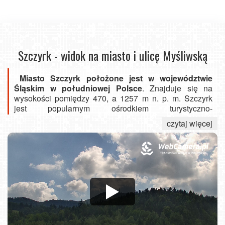
Szczyrk - widok na miasto i ulicę Myśliwską
Miasto Szczyrk położone jest w województwie
Śląskim w południowej Polsce
. Znajduje się na
wysokości pomiędzy 470, a 1257 m n. p. m. Szczyrk
jest popularnym ośrodkiem turystyczno-
wypoczynkowym, zwłaszcza w sezonie zimowym, gdyż
czytaj więcej
znajdują się tu duże ośrodki narciarskie, takie jak:
Szczyrk Mountain Resort
,
Beskid Sport Arena
,
Kompleks Skoczni narciarskich Skalite
,
Centralny
Ośrodek Sportu
czy
Biały Krzyż
na Przełęczy
Salmopolskiej.
W Szczyrku znajdziemy też wiele szlaków
turystycznych, zarówno pieszych jak i rowerowych,
które umożliwiają aktywny wypoczynek w górach. W
ostatnim czasie miasto postawiło na rozwój
infrastruktury turystycznej. Pojawiło się wiele nowych