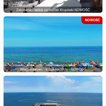
Zakopane - widok na deptak Krupówki NOWOŚĆ
Władysławowo - widok na plażę - NOWOŚĆ